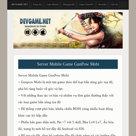
DEVGAME.NET
Trang chủ
Game Mobile
Webgame-H5
Game Client-PC
Tìm kiếm
Liên hệ
Server Mobile Game GunPow Mobi
Server Mobile Game GunPow Mobi
+ Gunpow Mobi là một tựa game theo thể loại bắn súng góc tọa độ,
phá bỏ ràng buộc về góc và lực
+ Với những thao tác cơ bản và nhiệm vụ đơn giản thường thấy với
các loại game bắn súng tọa độ
+ Hệ thống vượt phó bản, khiêu chiến BOSS cùng nhiều hoạt động
khác cực kỳ hấp dẫn
+ Phiên bản giao diện mới, Pet +7 với 5 skill, Bùa Lv6 Lv7, Ảo hóa
đỏ, trang bị mới hỗ trợ đầy đủ Android và IOS
+ Hỗ trợ cài đặt, tặng bộ website đầy đủ chức năng và các hướng dẫn