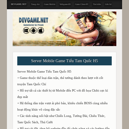
DEVGAME.NET
Trang chủ
Game Mobile
Webgame-H5
Game Client-PC
Tìm kiếm
Liên hệ
Server Mobile Game Tiểu Tam Quốc H5
Server Mobile Game Tiểu Tam Quốc H5
+ Game thuộc thể loại dàn trận, thẻ tướng đánh theo lượt với cốt
truyện Tam Quốc Chí
+ Hỗ trợ tất cả các thiết bị từ Mobile đến PC với đồ họa Chibi cực kì
đẹp mắt
+ Hệ thống dàn trận vượt ải phó bản, khiêu chiến BOSS cùng nhiều
hoạt động khác vô cùng đặc sắc
+ Các tính năng nổi bật như Chiến Long, Tướng Đài, Chiêu Thức,
Tam Quốc Sách, Thú Cưỡi
+ Hỗ trợ cài đặt, tặng bộ website đầy đủ chức năng và các hướng dẫn