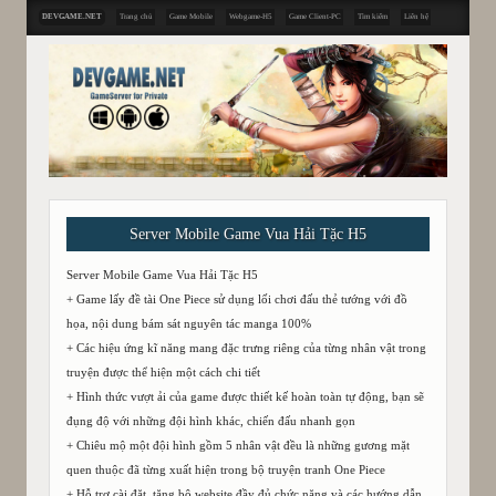
DEVGAME.NET
Trang chủ
Game Mobile
Webgame-H5
Game Client-PC
Tìm kiếm
Liên hệ
Server Mobile Game Vua Hải Tặc H5
Server Mobile Game Vua Hải Tặc H5
+ Game lấy đề tài One Piece sử dụng lối chơi đấu thẻ tướng với đồ
họa, nội dung bám sát nguyên tác manga 100%
+ Các hiệu ứng kĩ năng mang đặc trưng riêng của từng nhân vật trong
truyện được thể hiện một cách chi tiết
+ Hình thức vượt ải của game được thiết kế hoàn toàn tự động, bạn sẽ
đụng độ với những đội hình khác, chiến đấu nhanh gọn
+ Chiêu mộ một đội hình gồm 5 nhân vật đều là những gương mặt
quen thuộc đã từng xuất hiện trong bộ truyện tranh One Piece
+ Hỗ trợ cài đặt, tặng bộ website đầy đủ chức năng và các hướng dẫn